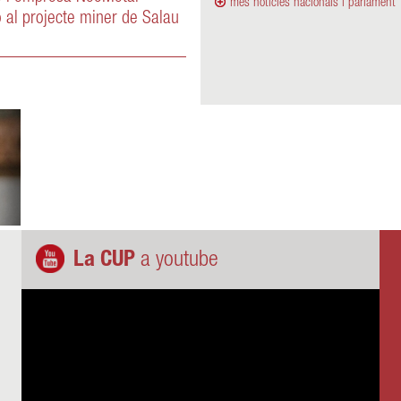
més notícies nacionals i parlament
 al projecte miner de Salau
La CUP
a youtube