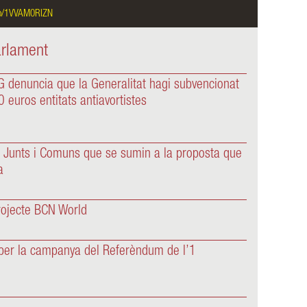
@AmuntSalas
Demà estarem al costat de les companyes 
arlament
 denuncia que la Generalitat hagi subvencionat
euros entitats antiavortistes
Junts i Comuns que se sumin a la proposta que
a
projecte BCN World
P per la campanya del Referèndum de l’1