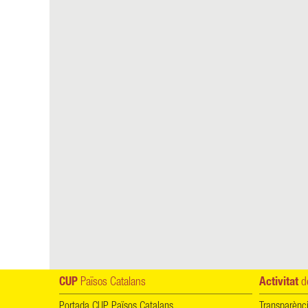
CUP
Països Catalans
Activitat
de
Portada CUP Països Catalans
Transparènc