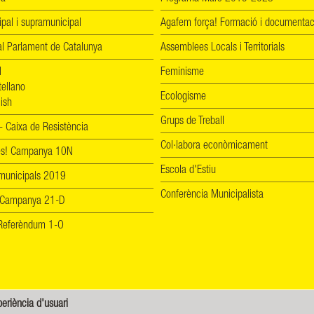
ipal i supramunicipal
Agafem força! Formació i documentac
l Parlament de Catalunya
Assemblees Locals i Territorials
l
Feminisme
tellano
Ecologisme
ish
Grups de Treball
 Caixa de Resistència
Col·labora econòmicament
les! Campanya 10N
Escola d'Estiu
 municipals 2019
Conferència Municipalista
 Campanya 21-D
! Referèndum 1-O
periència d'usuari
-SA 4.0)