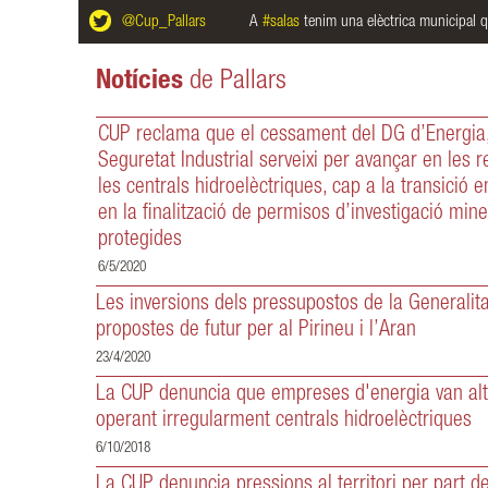
contribuint a tapar la renovació irregular que fa
A
#salas
tenim una elèctrica municipal que la bon agent d'
@Cup_Pallars
@AmuntSalas
vol prese
anys es va fer al Registre d’Aigües de la
continua llegint
Confederació Hidrogràfica de l’Ebre.
Notícies
de Pallars
continua llegint
CUP reclama que el cessament del DG d’Energia,
Seguretat Industrial serveixi per avançar en les 
les centrals hidroelèctriques, cap a la transició e
en la finalització de permisos d’investigació min
protegides
6/5/2020
Les inversions dels pressupostos de la Generalit
propostes de futur per al Pirineu i l’Aran
23/4/2020
La CUP denuncia que empreses d'energia van alte
operant irregularment centrals hidroelèctriques
6/10/2018
La CUP denuncia pressions al territori per part 