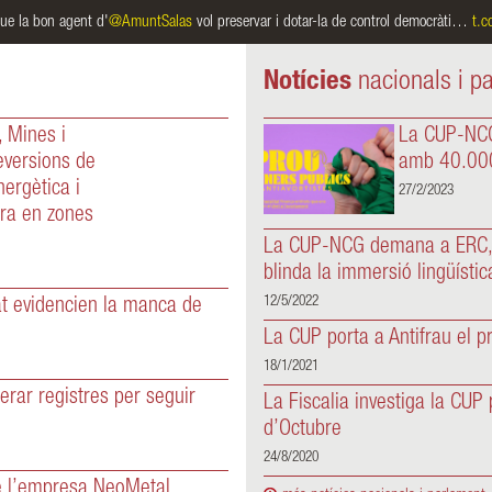
rvar i dotar-la de control democràti…
t.co/1VVAM0RIZN
Notícies
nacionals i p
 Mines i
La CUP-NCG
reversions de
amb 40.000 
nergètica i
27/2/2023
era en zones
La CUP-NCG demana a ERC, 
blinda la immersió lingüístic
12/5/2022
at evidencien la manca de
La CUP porta a Antifrau el 
18/1/2021
rar registres per seguir
La Fiscalia investiga la CU
d’Octubre
24/8/2020
de l’empresa NeoMetal