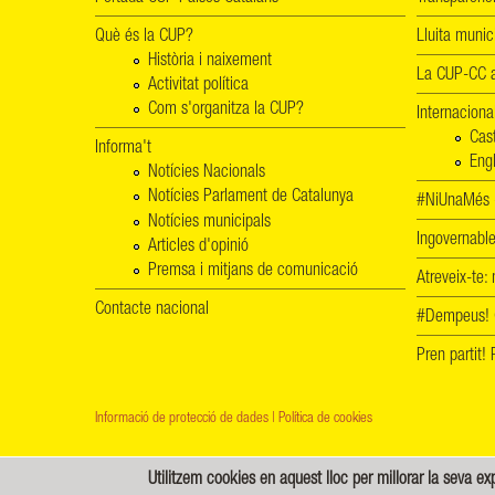
Què és la CUP?
Lluita munic
Història i naixement
La CUP-CC a
Activitat política
Com s'organitza la CUP?
Internaciona
Cas
Informa't
Engl
Notícies Nacionals
Notícies Parlament de Catalunya
#NiUnaMés -
Notícies municipals
Ingovernab
Articles d'opinió
Premsa i mitjans de comunicació
Atreveix-te:
Contacte nacional
#Dempeus!
Pren partit
Informació de protecció de dades
|
Política de cookies
Utilitzem cookies en aquest lloc per millorar la seva ex
Creative Commons - Reconeixement-CompartirIgual 4.0 Internacional (CC BY