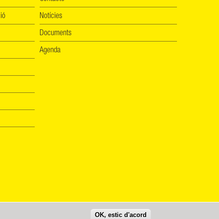
ió
Notícies
Documents
Agenda
OK, estic d'acord